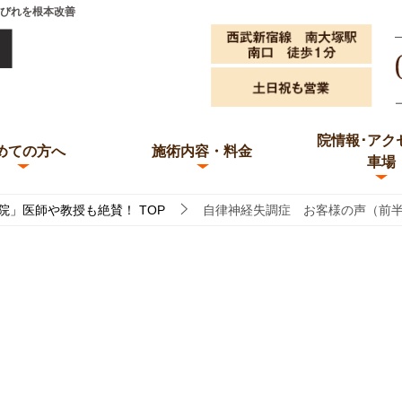
びれを根本改善
院情報･アク
めての方へ
施術内容・料金
車場
骨院」医師や教授も絶賛！
TOP
自律神経失調症 お客様の声（前